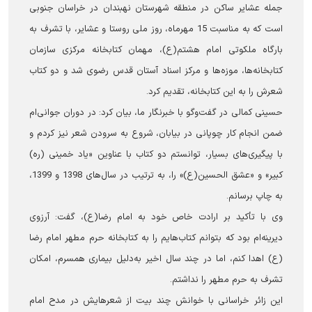
جمله عشایر ساکن در منطقه شهرستان نهبندان در خراسان جنوبی
است که به مناسبت 15 مهرماه، روز ملی روستا و عشایر، با تشرف به
بارگاه ملکوتی امام هشتم(ع)، مهمان کتابخانه مرکزی سازمان
کتابخانه‌ها، موزه‌ها و مرکز اسناد آستان قدس رضوی شد و دو کتاب
شعرش را به این کتابخانه، تقدیم کرد.
حسینی کمالی در گفت‌وگو با خبرنگار ما، بیان کرد: در دوران جوانی‌ام
ضمن انجام کار چوپانی در بیابان، شروع به سرودن شعر نیز کردم و
با پیگیری‌های بسیار، توانستم دو کتاب با عناوین «یاد خمینی (ره)
کبیر» و «عشق‌ الحسین(ع)» را، به ترتیب در سال‌های 1398 و 1399،
به چاپ برسانم.
وی با تأکید بر ارادت خاص خود به امام رضا(ع)، گفت: آرزوی
دیرینه‌ام بود که بتوانم کتاب‌هایم را به کتابخانه حرم مطهر امام رضا
(ع) اهدا کنم، اما در چند سال اخیر به‌دلیل بیماری همسرم، امکان
تشرف به حرم مطهر را نداشتم.
این زائر خراسانی با خوانش چند بیت از شعرهایش در مدح امام