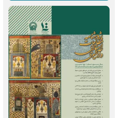
رمزگشایی از طنز عارفانهٔ مولانا در نشست «عصر طنز» مشهد