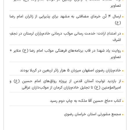
تصاویر
ارسال ۴ تُن خرمای مضافتی به مشهد برای پذیرایی از زائران امام رضا
(ع)
در امتدادِ ارادت؛ خدمت رسانی موکب درمانی خادم‌یاران لرستان در نجفِ
اشرف
روایت یاد شهدا در قاب برنامه‌های فرهنگی موکب امام رضا (ع) ملایر +
تصاویر
خادم‌یاران رضوی اصفهان میزبان ۵ هزار زائر اربعین در کربلا بودند
از بازدید تولیت آستان قدس از پروژه رواق‌های امام حسین (ع) و
امیرالمؤمنین (ع) تا تجلیل خادم‌یاران کرمان از موکب‌داران عراقی
کتاب «حاج حسین آقا ملک» به چاپ دوم رسید
مجمع مشورتی استان خراسان رضوی