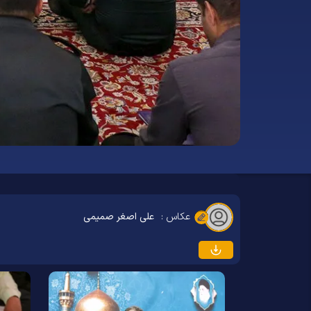
عکاس :
علی اصغر صمیمی