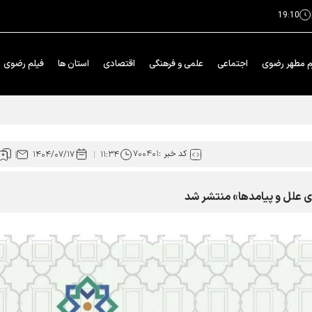
19:10
م مطهر رضوی
اجتماعی
علمی و فرهنگی
اقتصادی
استان ها
فیلم رضوی
 استانی قصه‌های ﻗﺮﺁﻧﯽ ﺁﯾﺎﺕ
کد خبر :
۷۰۰۴۰۱
۱۴۰۴/۰۷/۱۷
۱۱:۳۴
وی علل و پیامدها» منتشر شد