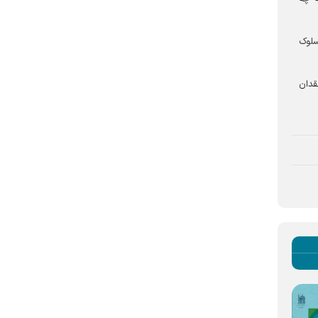
سلوک
قدان