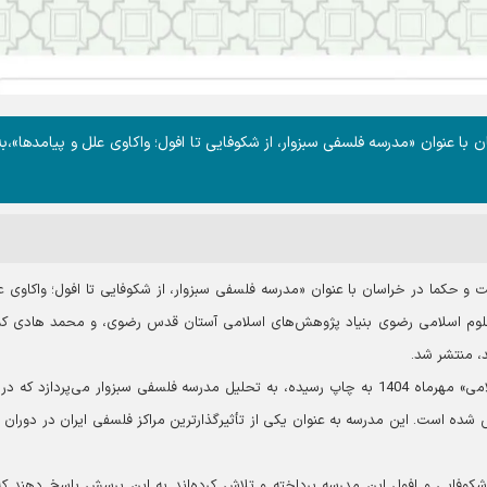
 عنوان «مدرسه فلسفی سبزوار، از شکوفایی تا افول؛ واکاوی علل و پیامدها»،به
و حکما در خراسان با عنوان «مدرسه فلسفی سبزوار، از شکوفایی تا افول؛ واکاوی ع
 علوم اسلامی رضوی بنیاد پژوهش‌های اسلامی آستان قدس رضوی، و محمد هادی کم
، منتشر شد.
این مقاله که در پانزدهمین شماره نشریه «تاریخ فلسفه اسلامی» مهرماه 1404 به چاپ رسیده، به تحلیل مدرسه فلسفی سبزوار می‌پردازد ک
 است. این مدرسه به عنوان یکی از تأثیرگذارترین مراکز فلسفی ایران در دوران ق
 شکوفایی و افول این مدرسه پرداخته و تلاش کرده‌اند به این پرسش پاسخ دهند ک