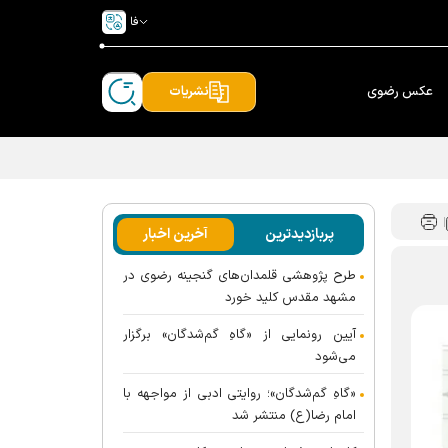
فا
عکس رضوی
نشریات
پربازدیدترین
آخرین اخبار
طرح پژوهشی قلمدان‌های گنجینه رضوی در
مشهد مقدس کلید خورد
آیین رونمایی از «گاهِ گم‌شدگان» برگزار
می‌شود
«گاهِ گم‌شدگان»؛ روایتی ادبی از مواجهه با
امام رضا(ع) منتشر شد