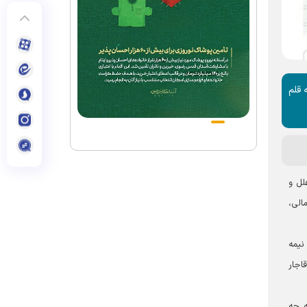
 قلم
لل و
الی،
ه در نیمه
اجار
ه چه