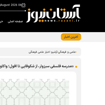
|
06 August 2026
صفحه اصلی
حر
آخرین اخبار
درخشش کتابدار کتابخانه حرم رضوی در ﺟﺸﻨﻮﺍﺭﻩ
علمی و فرهنگی
آرشیو اخبار علمی فرهنگی
«مدرسه فلسفی سبزوار، از شکوفایی تا افول؛ واکا