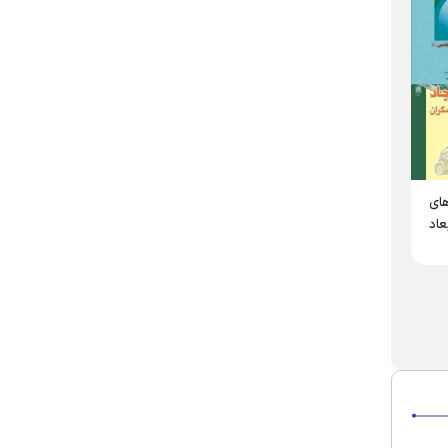
های
عاد