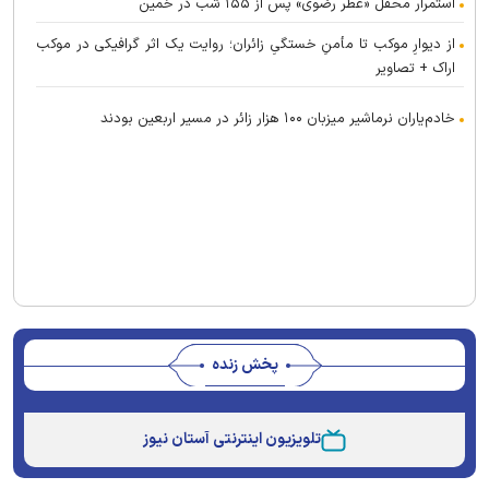
استمرار محفل «عطر رضوی» پس از ۱۵۵ شب در خمین
از دیوارِ موکب تا مأمنِ خستگیِ زائران؛ روایت یک اثر گرافیکی در موکب
اراک + تصاویر
خادم‌یاران نرماشیر میزبان ۱۰۰ هزار زائر در مسیر اربعین بودند
پخش زنده
This
is
تلویزیون اینترنتی آستان نیوز
a
The media could not be loaded, either because the
modal
window.
server or network failed or because the format is not