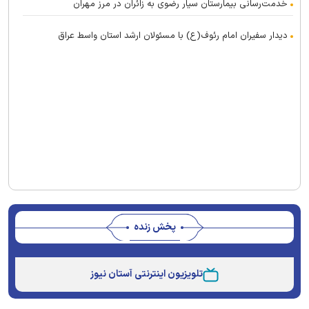
خدمت‌رسانی بیمارستان سیار رضوی به زائران در مرز مهران
دیدار سفیران امام رئوف(ع) با مسئولان ارشد استان واسط عراق
پخش زنده
This
is
تلویزیون اینترنتی آستان نیوز
a
The media could not be loaded, either because the
modal
window.
server or network failed or because the format is not
supported.