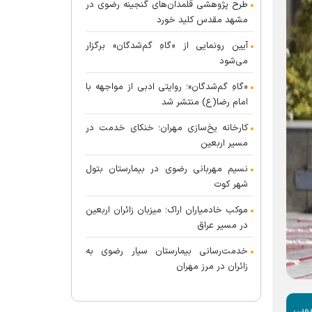
طرح پژوهشی قلمدان‌های گنجینه رضوی در
مشهد مقدس کلید خورد
آیین رونمایی از «گاهِ گم‌شدگان» برگزار
می‌شود
«گاهِ گم‌شدگان»؛ روایتی ادبی از مواجهه با
امام رضا(ع) منتشر شد
کارخانه یخ‌سازی مهران؛ خنکای خدمت در
مسیر اربعین
نسیم مهربانی رضوی در بیمارستان بتول
شهر کوت
موکب خادمیاران اراک؛ میزبان زائران اربعین
در مسیر عراق
خدمت‌رسانی بیمارستان سیار رضوی به
زائران در مرز مهران
یویی