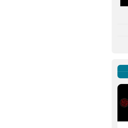
پادکست رادیویی/