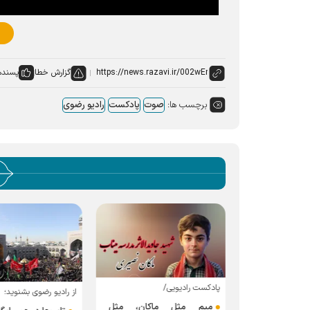
گزارش خطا
پسنده
برچسب ها:
صوت
پادکست
رادیو رضوی
پادکست رادیویی/
از رادیو رضوی بشنوید؛
میم مثل ماکان، مثل