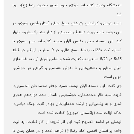
اندیشگاه رضوی کتابخانه مرکزی حرم مطهر حضرت رضا (ع)، برپا
شد.
وحید توسلی، کارشناس پژوهش نسخ خطی آستان قدس رضوی، در
این برنامه با محوریت «معرفی مصحفی از دیار سند پاکستان»، اظهار
کرد: این نسخه خطی نفیس قرآن مجید کتابخانه حرم رضوی با
شماره ثبت «122»، به‌خط نسخ عالی، در 9 سطر بر اوراقی در قطع
5/35 در 5/23 سانتی‌متر، کتابت شده و تمامی اوراق آن، به طلااندازی
میان سطور و تشعیرهایی با نقوش هندسی و گیاهی در حواشی،
مزین است.
وی گفت: این نسخه قرآن توسط «سید جعفر محمدخان الحسینی»،
فرزند سید باقر محمدخان، خوشنویس نامدار سده دوازدهم هجری
قمری و به پشتیبانی و ارشاد «خدایارخان بهادر ثابت جنگ عباسی»،
حاکم ایالت سند (پاکستان امروزی)، کتابت شده است.
توسلی در ادامه، تصریح کرد: این اثر شریف از آغاز کتابت، به نیت
وقف بر آستان قدسی امام رضا(ع) فراهم آمده و در همان زمان با