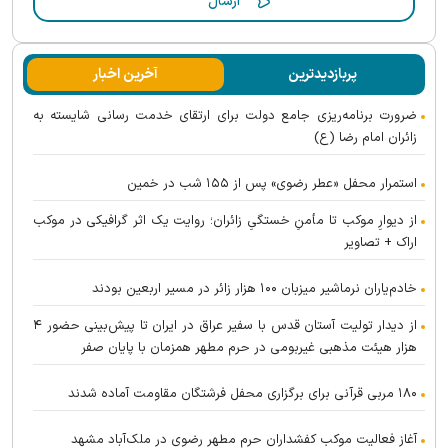
پربازدیدترین
آخرین اخبار
ضرورت برنامه‌ریزی جامع دولت برای ارتقای خدمت رسانی شایسته به
زائران امام رضا (ع)
استمرار محفل «عطر رضوی» پس از ۱۵۵ شب در خمین
از دیوارِ موکب تا مأمنِ خستگیِ زائران؛ روایت یک اثر گرافیکی در موکب
اراک + تصاویر
خادم‌یاران نرماشیر میزبان ۱۰۰ هزار زائر در مسیر اربعین بودند
از دیدار تولیت آستان قدس با سفیر عراق در ایران تا پیش‌بینی حضور ۴
هزار هیئت مذهبی غیربومی در حرم مطهر همزمان با پایان صفر
۱۸۰ مربی قرآنی برای برگزاری محفل فرشتگان مقاومت آماده شدند
آغاز فعالیت موکب کفشداران حرم مطهر رضوی در ملک‌آباد مشهد