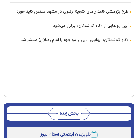
طرح پژوهشی قلمدان‌های گنجینه رضوی در مشهد مقدس کلید خورد
آیین رونمایی از «گاهِ گم‌شدگان» برگزار می‌شود
«گاهِ گم‌شدگان»؛ روایتی ادبی از مواجهه با امام رضا(ع) منتشر شد
پخش زنده
This
is
تلویزیون اینترنتی آستان نیوز
a
The media could not be loaded, either because the
modal