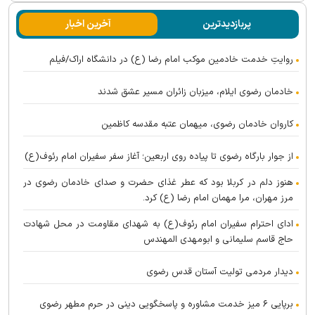
پربازدیدترین
آخرین اخبار
روایتِ خدمت خادمین موکب امام رضا (ع) در دانشگاه اراک/فیلم
خادمان رضوی ایلام، میزبان زائران مسیر عشق شدند
کاروان خادمان رضوی، میهمان عتبه مقدسه کاظمین
از جوار بارگاه رضوی تا پیاده روی اربعین؛ آغاز سفر سفیران امام رئوف(ع)
هنوز دلم در کربلا بود که عطر غذای حضرت و صدای خادمان رضوی در
مرز مهران، مرا مهمان امام رضا (ع) کرد.
ادای احترام سفیران امام رئوف(ع) به شهدای مقاومت در محل شهادت
حاج قاسم سلیمانی و ابومهدی المهندس
دیدار مردمی تولیت آستان قدس رضوی
برپایی ۶ میز خدمت مشاوره و پاسخگویی دینی در حرم مطهر رضوی