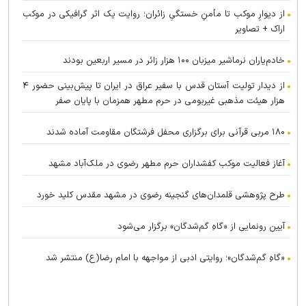
از دیوارِ موکب تا مأمنِ خستگیِ زائران؛ روایت یک اثر گرافیکی در موکب
اراک + تصاویر
خادم‌یاران نرماشیر میزبان ۱۰۰ هزار زائر در مسیر اربعین بودند
از دیدار تولیت آستان قدس با سفیر عراق در ایران تا پیش‌بینی حضور ۴
هزار هیئت مذهبی غیربومی در حرم مطهر همزمان با پایان صفر
۱۸۰ مربی قرآنی برای برگزاری محفل فرشتگان مقاومت آماده شدند
آغاز فعالیت موکب کفشداران حرم مطهر رضوی در ملک‌آباد مشهد
طرح پژوهشی قلمدان‌های گنجینه رضوی در مشهد مقدس کلید خورد
آیین رونمایی از «گاهِ گم‌شدگان» برگزار می‌شود
«گاهِ گم‌شدگان»؛ روایتی ادبی از مواجهه با امام رضا(ع) منتشر شد