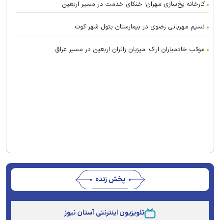
کارخانه یخ‌سازی مهران؛ خنکای خدمت در مسیر اربعین
نسیم مهربانی رضوی در بیمارستان بتول شهر کوت
موکب خادمیاران اراک؛ میزبان زائران اربعین در مسیر عراق
پخش زنده
This
is
تلویزیون اینترنتی آستان نیوز
a
The media could not be loaded, either because the
modal