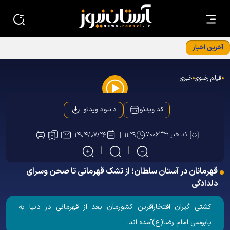
آخرین اخبار
«آغاز سال تربیتی نوآموزان پیش‌دبستانی با جشن غنچه‌ها در حرم
مطهر رضوی»
فیلم رضوی
خبری
Play
دانلود ویدئو
کد ویدئو
Video
کد خبر :
۷۰۰۶۳۴
۱۴۰۴/۰۷/۲۶
۱۱:۲۹
قهرمانان در آستان سلطان؛ از تشک قهرمانی تا صحن وسرای
دلدادگی
کشتی گیران افتخارآفرین کشورمان بعد از قهرمانی در دنیا به
پابوسی امام رضا(ع)آمده اند.