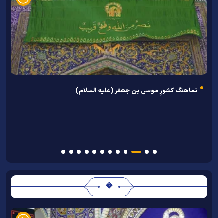
نماهنگ کشورِ موسی بن جعفر (علیه السلام)
و
ک
�