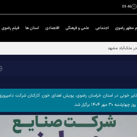
09:46
م مطهر رضوی
اجتماعی
علمی و فرهنگی
اقتصادی
استان ها
فیلم رضوی
خایر خونی در استان خراسان رضوی، پویش اهدای خون ﮐﺎﺭﮐﻨﺎﻥ ﺷﺮﮐﺖ ﺩﺍﻣﭙﺮﻭﺭﯼ 
 ۱۴۰۴ برگزار شد.