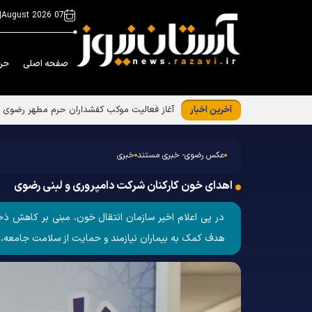
|
07 August 2026
صفحه اصلی
حر
آخرین اخبار
جلسه توجیهی ویژه برنامه «فرشتگان مقاومت»
عکس رضوی- خبری مستند
خبری
اهدای خون ﮐﺎﺭﮐﻨﺎﻥ ﺷﺮﮐﺖ ﺩﺍﻣﭙﺮﻭﺭﯼ و ﻟﺒﻨﯽ ﺭﺿﻮﯼ
در پی اعلام اخیر سازمان انتقال خون، مبنی بر کاهش ذ
هدف کمک به بیماران نیازمند و حمایت از سلامت جامعه، روز چهارشنبه ۳۰ مهر