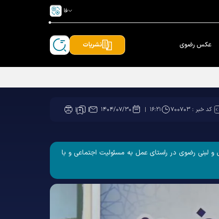
فا
عکس رضوی
نشریات
کد خبر :
۷۰۰۷۰۳
۱۴۰۴/۰۷/۳۰
۱۶:۲۱
و ﻟﺒﻨﯽ ﺭﺿﻮﯼ در راستای عمل به مسئولیت اجتماعی و با