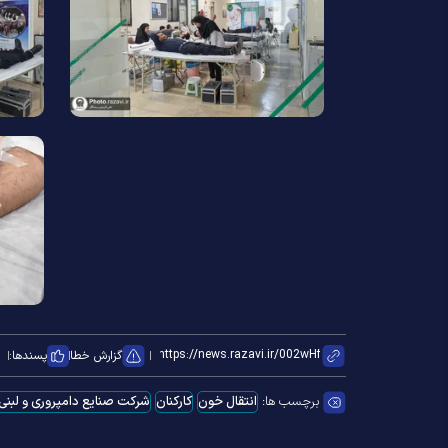
گزارش خطا
پسندها:
برچسب ها:
انتقال خون
کارکنان
شرکت صنایع دامپروری و لبن