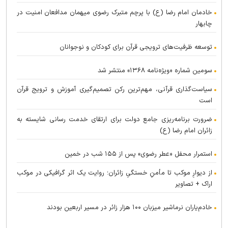
خادمان امام رضا (ع) با پرچم متبرک رضوی میهمان مدافعان امنیت در
چابهار
توسعه ظرفیت‌های ترویجی قرآن برای کودکان و نوجوانان
سومین شماره «ویژه‌نامه ۱۳۶۸» منتشر شد
سیاست‌گذاری قرآنی، مهم‌ترین رکن تصمیم‌گیری آموزش و ترویج قرآن
است
ضرورت برنامه‌ریزی جامع دولت برای ارتقای خدمت رسانی شایسته به
زائران امام رضا (ع)
استمرار محفل «عطر رضوی» پس از ۱۵۵ شب در خمین
از دیوارِ موکب تا مأمنِ خستگیِ زائران؛ روایت یک اثر گرافیکی در موکب
اراک + تصاویر
خادم‌یاران نرماشیر میزبان ۱۰۰ هزار زائر در مسیر اربعین بودند