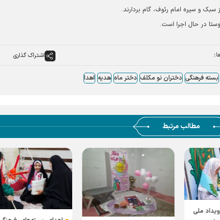
بک و سیره امام رئوف، گام بردارند.
ا:
اشتراک گذاری
بسته فرهنگی
دختران نو مکلف
دختر ماه
هدیه
اهدا
مطالب مرتبط
یداد ملی