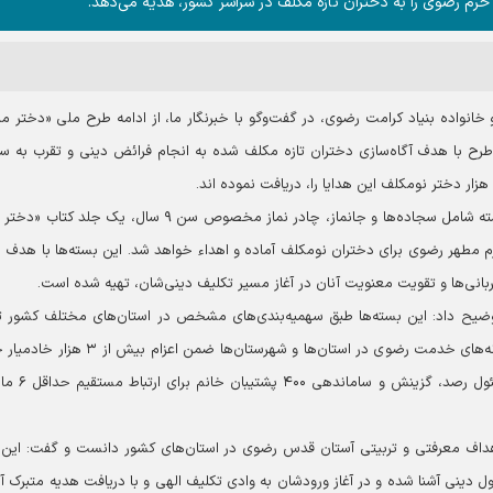
حرم رضوی را به دختران تازه مکلف در سراسر کشور، هدیه می‌دهد.
و خانواده بنیاد کرامت رضوی، در گفت‌وگو با خبرنگار ما، از ادامه طرح ملی «دختر ماه
 طرح با هدف آگاه‌سازی دختران تازه مکلف شده به انجام فرائض دینی و تقرب به 
دژبرد،بیان کرد: در این طرح در سال جاری، تعداد ۱۰ هزار بسته شامل سجاده‌ها و جانماز، چادر نماز مخصوص سن ۹ سال، یک 
م مطهر رضوی برای دختران نومکلف آماده و اهداء خواهد شد. این بسته‌ها با هدف ا
بانی‌ها و تقویت معنویت آنان در آغاز مسیر تکلیف دینی‌شان، تهیه شده است.
 توضیح داد: این بسته‌ها طبق سهمیه‌بندی‌های مشخص در استان‌های مختلف کشور ت
خواهند شد. به گفته دژبرد، در اجرای این طرح ملی، دبیرخانه‌های خدمت رضوی در استان‌ها و شهرستان‌ها ضم
برگزاری جشن های تشرف خانوادگی برای این دختران، مس
داف معرفتی و تربیتی آستان قدس رضوی در استان‌های کشور دانست و گفت: این
ول دینی آشنا شده و در آغاز ورودشان به وادی تکلیف الهی و با دریافت هدیه متبرک آ