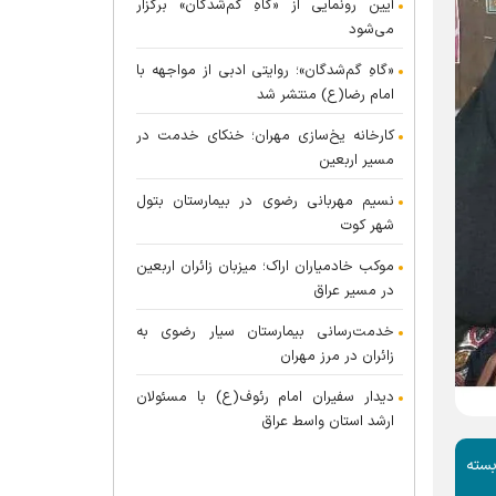
آیین رونمایی از «گاهِ گم‌شدگان» برگزار
می‌شود
«گاهِ گم‌شدگان»؛ روایتی ادبی از مواجهه با
امام رضا(ع) منتشر شد
کارخانه یخ‌سازی مهران؛ خنکای خدمت در
مسیر اربعین
نسیم مهربانی رضوی در بیمارستان بتول
شهر کوت
موکب خادمیاران اراک؛ میزبان زائران اربعین
در مسیر عراق
خدمت‌رسانی بیمارستان سیار رضوی به
زائران در مرز مهران
دیدار سفیران امام رئوف(ع) با مسئولان
ارشد استان واسط عراق
وی با اجرای طرح ملی «دختر ماه» در سال ۱۴۰۴، ۱۰ هزار بسته