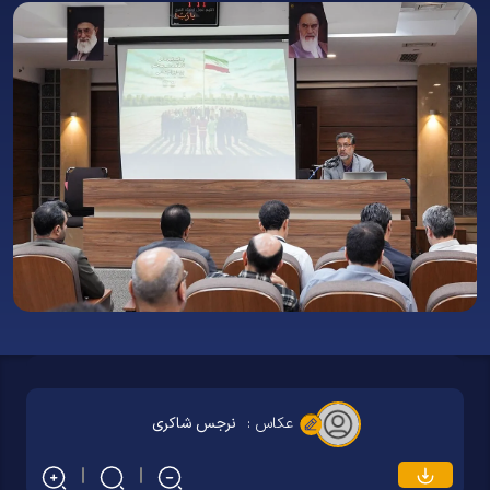
عکاس :
نرجس شاکری