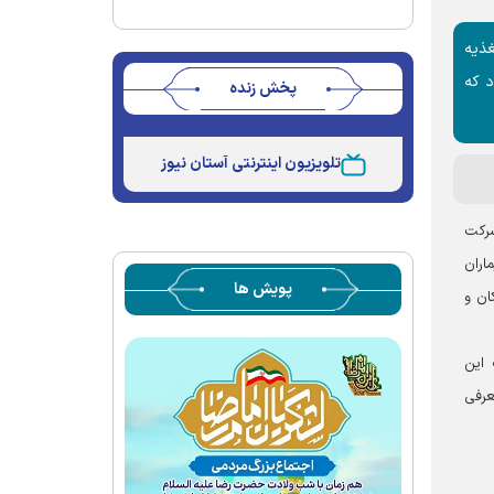
ذیه
د که
پخش زنده
Stream
Unmute
Type
تلویزیون اینترنتی آستان نیوز
شرکت
اران
پویش ها
ان و
 این
عرفی