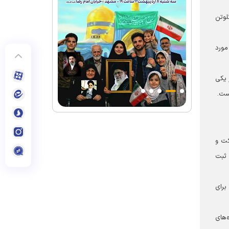
لوتن
مورد
 یکی
ست.
کت و
 ثبت
برای
‌های