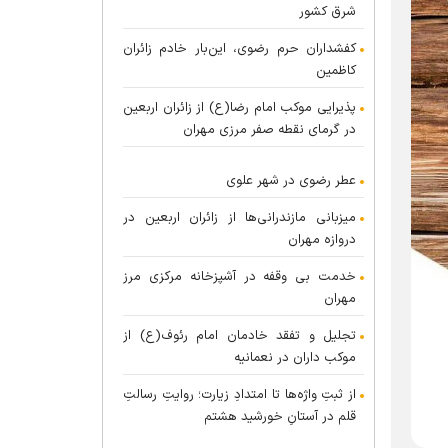
شرق کشور
کفشداران حرم رضوی، این‌بار خادم زائران
کاظمین
پذیرایی موکب امام رضا(ع) از زائران اربعین
در گرمای نقطه صفر مرزی مهران
عطر رضوی در شهر علوی
میزبانی مازندرانی‌ها از زائران اربعین در
دروازه مهران
خدمت بی وقفه در آشپزخانه مرکزی مرز
مهران
تجلیل و تفقد خادمان امام رئوف(ع) از
موکب داران در نعمانیه
از ثبتِ واژه‌ها تا امتدادِ زیارت؛ روایتِ رسالتِ
قلم در آستانِ خورشید هشتم