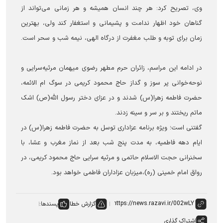
وی، تصریح کرد: هر چند انسان همیشه و هر زمانی می‌تواند از
گناهان خود اظهار ندامت و پشیمانی و استغفار کند ولی، بهترین
زمان برای توبه و طلب مغفرت از درگاه الهی، نیمه شب و سحر است.
در ادامه این مراسم، زائران حرم مطهر رضوی میهمان مرثیه‌سرایی و
نوحه‌خوانی پر سوز و گداز حاج محمود کریمی در سوگ ام الائمه،
حضرت فاطمه زهرا(س) شدند و در عزای دختر رسول الله(ص) اشک
ماتم ریختند و بر سر و سینه زدند.
گفتنی است؛ ویژه برنامه عزاداری توسل به حضرت فاطمه زهرا(س) در
ایام دهه فاطمیه، به مدت پنج شب بعد از نماز مغرب و عشا، با
سخنرانی حجت الاسلام حاتمی و مرثیه سرایی حاج محمود کریمی، در
رواق امام خمینی (ره)،میزبان عزاداران فاطمی خواهد بود.
گزارش خطا
پسندها:
اشتراک گذاری