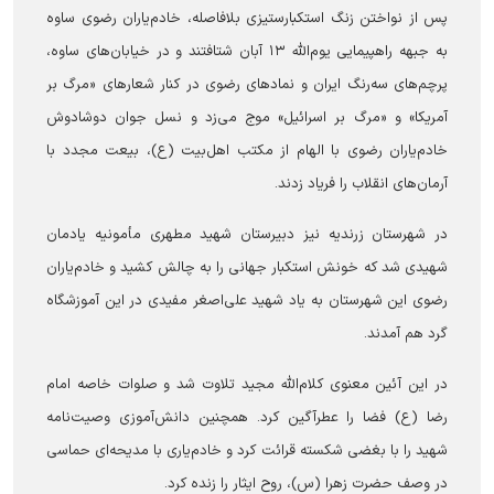
پس از نواختن زنگ استکبارستیزی بلافاصله، خادم‌یاران رضوی ساوه
به جبهه راهپیمایی یوم‌الله ۱۳ آبان شتافتند و در خیابان‌های ساوه،
پرچم‌های سه‌رنگ ایران و نمادهای رضوی در کنار شعارهای «مرگ بر
آمریکا» و «مرگ بر اسرائیل» موج می‌زد و نسل جوان دوشادوش
خادم‌یاران رضوی با الهام از مکتب اهل‌بیت (ع)، بیعت مجدد با
آرمان‌های انقلاب را فریاد زدند.
در شهرستان زرندیه نیز دبیرستان شهید مطهری مأمونیه یادمان
شهیدی شد که خونش استکبار جهانی را به چالش کشید و خادم‌یاران
رضوی این شهرستان به یاد شهید علی‌اصغر مفیدی در این آموزشگاه
گرد هم آمدند.
در این آئین معنوی کلام‌الله مجید تلاوت شد و صلوات خاصه امام
رضا (ع) فضا را عطرآگین کرد. همچنین دانش‌آموزی وصیت‌نامه
شهید را با بغضی شکسته قرائت کرد و خادم‌یاری با مدیحه‌ای حماسی
در وصف حضرت زهرا (س)، روح ایثار را زنده کرد.