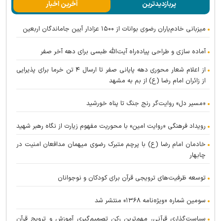
پربازدیدترین
آخرین اخبار
میزبانی خادم‌یاران رضوی بوانات از ۱۵۰۰ عزادار آیین جاماندگان اربعین
آماده سازی و طراحی پیاده‌راه آیت‌الله طبسی برای دهه آخر صفر
از اعلام شعار محوری دهه پایانی صفر تا ارسال ۴ تن خرما برای پذیرایی
از زائران امام رضا (ع) از بم به مشهد
«مسیر دل» روایت‌گر رنج جنگ تا پناه خورشید
رویداد فرهنگی «روایت امین» با محوریت مفهوم زیارت از نگاه رهبر شهید
خادمان امام رضا (ع) با پرچم متبرک رضوی میهمان مدافعان امنیت در
چابهار
توسعه ظرفیت‌های ترویجی قرآن برای کودکان و نوجوانان
سومین شماره «ویژه‌نامه ۱۳۶۸» منتشر شد
سیاست‌گذاری قرآنی، مهم‌ترین رکن تصمیم‌گیری آموزش و ترویج قرآن