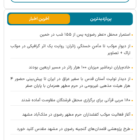
پربازدیدترین
آخرین اخبار
استمرار محفل «عطر رضوی» پس از ۱۵۵ شب در خمین
از دیوارِ موکب تا مأمنِ خستگیِ زائران؛ روایت یک اثر گرافیکی در موکب
اراک + تصاویر
خادم‌یاران نرماشیر میزبان ۱۰۰ هزار زائر در مسیر اربعین بودند
از دیدار تولیت آستان قدس با سفیر عراق در ایران تا پیش‌بینی حضور ۴
هزار هیئت مذهبی غیربومی در حرم مطهر همزمان با پایان صفر
۱۸۰ مربی قرآنی برای برگزاری محفل فرشتگان مقاومت آماده شدند
آغاز فعالیت موکب کفشداران حرم مطهر رضوی در ملک‌آباد مشهد
طرح پژوهشی قلمدان‌های گنجینه رضوی در مشهد مقدس کلید خورد