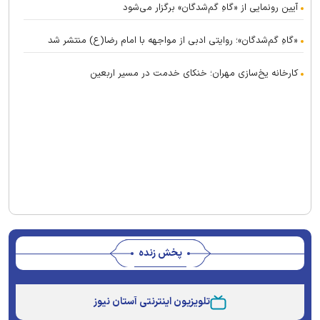
آیین رونمایی از «گاهِ گم‌شدگان» برگزار می‌شود
«گاهِ گم‌شدگان»؛ روایتی ادبی از مواجهه با امام رضا(ع) منتشر شد
کارخانه یخ‌سازی مهران؛ خنکای خدمت در مسیر اربعین
پخش زنده
This
is
تلویزیون اینترنتی آستان نیوز
a
The media could not be loaded, either because the
modal
window.