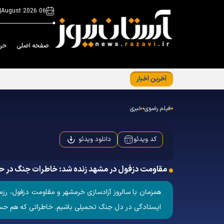
|
06 August 2026
صفحه اصلی
حر
آخرین اخبار
برگزاری نشست معاونین و مسئولین کانون‌های
فیلم رضوی
خبری
دانلود ویدئو
کد ویدئو
مقاومت دزفول در مشهد زنده شد: خاطرات جنگ در ح
همزمان با سالروز آزادسازی خرمشهر و مقاومت دزفول، رزم
ایستادگی در دل جنگ تحمیلی باشیم. خاطراتی که هم حس م