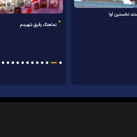
ند نخستین آوا
حرم از نمای بالا؛ جلوه‌اي باشكوه‌تر از
نماهنگ رفیق شهیدم
‏‏بررسی راز‌های اربعین و جایگاه اش
به همت دانشگاه علوم اسلامی رضوی
کارخانه یخ‌سازی آستان قدس رضوی در
(ع) در کلام امام رضا (ع) در گفت‌و‌گ
همایش ملی «امام رضا (ع) و کرامت
هميشه/ کلیپ
حجت‌الاسلام مکرم‌دوست
زن» برگزار می‌شود
مرز مهران
جامانده‌های کربلا چگونه ثو
می‌برند؟
|
|
|
|
|
|
|
درباره ما
تماس با ما
آرشیو
خبرنامه
پیوندها
آب و هوا
اوقات شرعی
RSS
سانه آستان قدس رضوی می‌باشد و استفاده از آن با ذکر منبع بلامانع است.