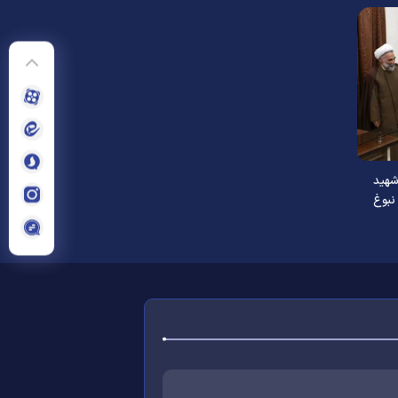
شهید
نبوغ