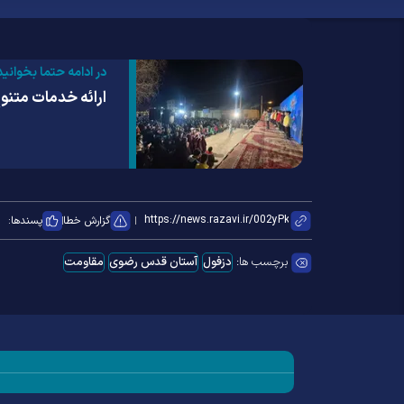
در ادامه حتما بخوانید
ارائه خدمات متن
گزارش خطا
پسندها:
برچسب ها:
دزفول
آستان قدس رضوی
مقاومت