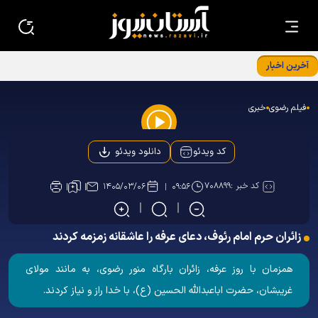
آخرین اخبار
برگزاری نشست معاونین و مسئولین کانون‌های خدمت رضوی
استان‌ها در بنیادپژوهش های استان قدس رضوی
فیلم رضوی
خبری
Play
دانلود ویدئو
کد ویدئو
Video
کد خبر :
۷۰۸۸۹۹
۱۴۰۵/۰۳/۰۶
۰۹:۵۶
زائران حرم‌ امام رئوف، دعای عرفه را عاشقانه زمزمه کردند
همزمان با روز عرفه، زائران بارگاه منور رضوی، به مانند مولای
غریبشان، حضرت اباعبدالله الحسین (ع)، با خدا راز و نیاز کردند.