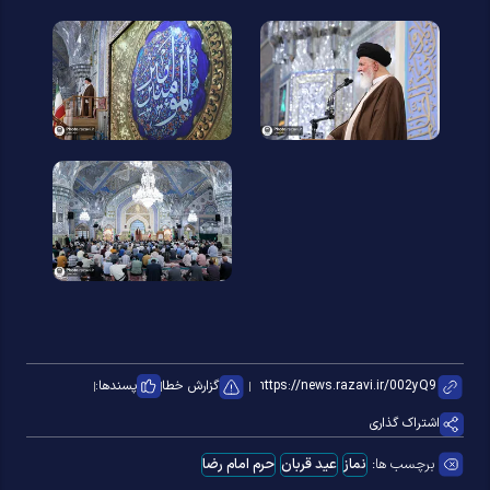
گزارش خطا
پسندها:
اشتراک گذاری
برچسب ها:
نماز
عید قربان
حرم امام رضا