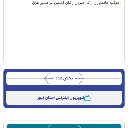
موکب خادمیاران اراک؛ میزبان زائران اربعین در مسیر عراق
پخش زنده
This
is
تلویزیون اینترنتی آستان نیوز
a
The media could not be loaded, either because the
modal
window.
server or network failed or because the format is not
supported.