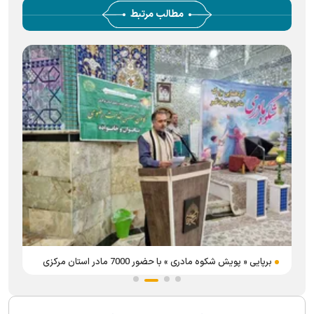
مطالب مرتبط
برپایی « پویش شکوه مادری » با حضور 7000 مادر استان مرکزی