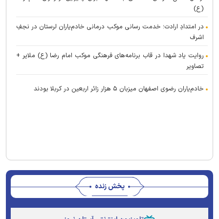
(ع)
در امتدادِ ارادت؛ خدمت رسانی موکب درمانی خادم‌یاران لرستان در نجفِ
اشرف
روایت یاد شهدا در قاب برنامه‌های فرهنگی موکب امام رضا (ع) ملایر +
تصاویر
خادم‌یاران رضوی اصفهان میزبان ۵ هزار زائر اربعین در کربلا بودند
پخش زنده
Stream
Unmute
Type