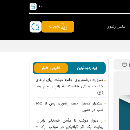
فا
عکس رضوی
نشریات
پربازدیدترین
آخرین اخبار
ضرورت برنامه‌ریزی جامع دولت برای ارتقای
خدمت رسانی شایسته به زائران امام رضا
(ع)
استمرار محفل «عطر رضوی» پس از ۱۵۵
شب در خمین
از دیوارِ موکب تا مأمنِ خستگیِ زائران؛
روایت یک اثر گرافیکی در موکب اراک +