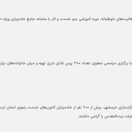
خادمیاران رضوی مسجد جوادالائمه (ع) شهرستان شاهرود با برگزاری مراسمی معنوی تعداد ۳۰۰ پرس غذای نذری تهیه و میان خانواده‌ه
هم‌زمان با فرا رسیدن سوم خرداد، سالروز حماسهٔ غرورآفرین آزادسازی خرمشهر، بیش از ۲۰۰ نفر از خادمیاران کانون‌های خدمت رضوی استا
یات بیت‌المقدس را گرامی داشتند.