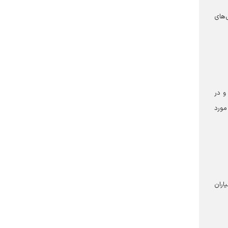
کی‌های
و در
مورد
اران