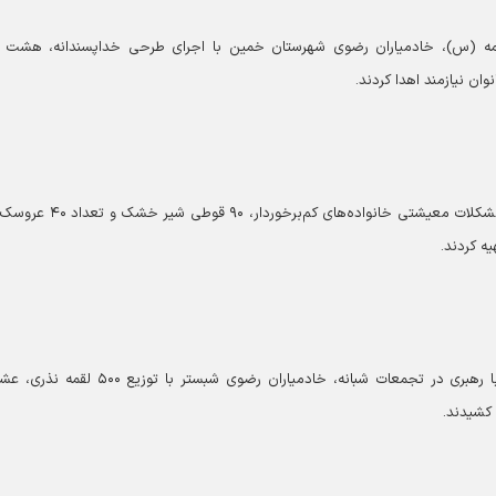
مه (س)، خادمیاران رضوی شهرستان خمین با اجرای طرحی خداپسندانه، هشت 
خادمیاران قلعه گنج با همکاری خیرین و به منظور کاهش مشکلات معیشتی خانواده‌های کم‌
هم‌زمان با شب شهادت امام جواد (ع) و بیعت مردمی با رهبری در تجمعات شبانه، خادمیاران رضوی شبستر ب
 کشیدند.