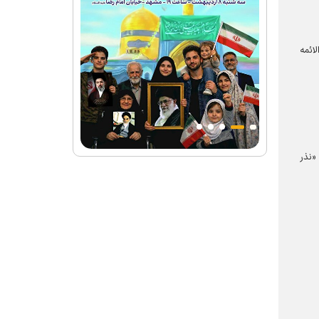
ائمه
«نذر