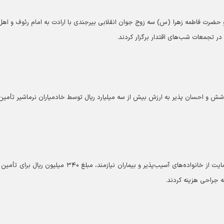
حضرت فاطمه زهرا (س) سه زوج جوان انقلابی بیرجندی با ارادت به امام رئوف و اهل
 تجمعات شب‌های اقتدار برگزار کردند.
ش و احسان پذیر به ارزش بیش از سه میلیارد ریال توسط خادمیاران نرماشیر تأمین
خادمیاران کانون ولیعصر (عج) شهرستان ملکان با هدف حمایت از خانواده‌های آسیب‌پذیر و بیماران نیازمند، مبلغ ۳۴۰ میلیون
 جراحی هزینه کردند.