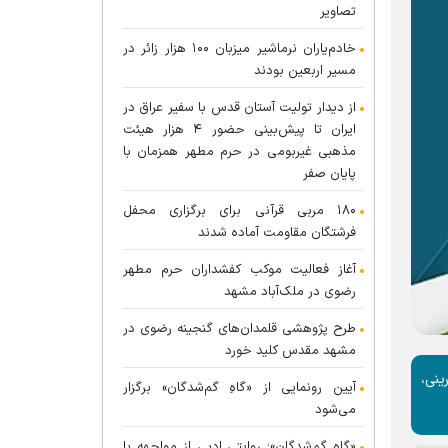
تصاویر
خادم‌یاران نرماشیر میزبان ۱۰۰ هزار زائر در
مسیر اربعین بودند
از دیدار تولیت آستان قدس با سفیر عراق در
ایران تا پیش‌بینی حضور ۴ هزار هیئت
مذهبی غیربومی در حرم مطهر همزمان با
پایان صفر
۱۸۰ مربی قرآنی برای برگزاری محفل
فرشتگان مقاومت آماده شدند
آغاز فعالیت موکب کفشداران حرم مطهر
رضوی در ملک‌آباد مشهد
طرح پژوهشی قلمدان‌های گنجینه رضوی در
مشهد مقدس کلید خورد
ینی،
آیین رونمایی از «گاهِ گم‌شدگان» برگزار
می‌شود
«گاهِ گم‌شدگان»؛ روایتی ادبی از مواجهه با