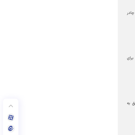
چادر
برخوردار، ۹۰ قوطی شیر خشک و تعداد ۴۰ عروسک برای
ا توزیع ۵۰۰ لقمه نذری، عشق به