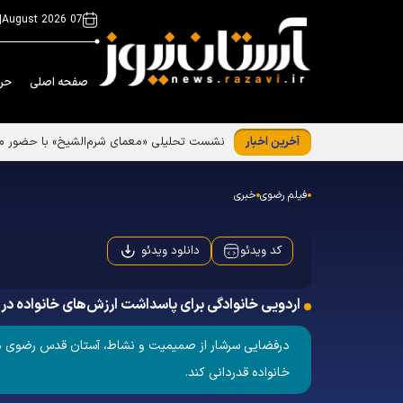
|
07 August 2026
صفحه اصلی
حر
آخرین اخبار
نشست تحلیلی «معمای شرم‌الشیخ» با حضور م
فیلم رضوی
خبری
دانلود ویدئو
کد ویدئو
اردویی خانوادگی برای پاسداشت ارزش‌های خانواده د
درفضایی سرشار از صمیمیت و نشاط، آستان قدس رضوی میزبا
خانواده قدردانی کند.