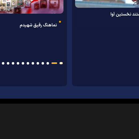
ند نخستین آوا
حرم از نمای بالا؛ جلوه‌اي باشكوه‌تر از
نماهنگ رفیق شهیدم
‏‏بررسی راز‌های اربعین و جایگاه اش
به همت دانشگاه علوم اسلامی رضوی
کارخانه یخ‌سازی آستان قدس رضوی در
(ع) در کلام امام رضا (ع) در گفت‌و‌گ
همایش ملی «امام رضا (ع) و کرامت
هميشه/ کلیپ
حجت‌الاسلام مکرم‌دوست
زن» برگزار می‌شود
مرز مهران
جامانده‌های کربلا چگونه ثو
می‌برند؟
|
|
|
|
|
|
|
درباره ما
تماس با ما
آرشیو
خبرنامه
پیوندها
آب و هوا
اوقات شرعی
RSS
سانه آستان قدس رضوی می‌باشد و استفاده از آن با ذکر منبع بلامانع است.