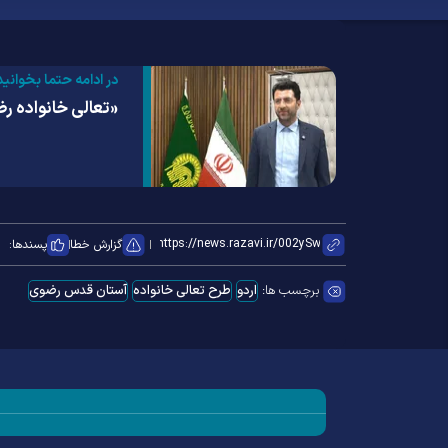
در ادامه حتما بخوانید
«تعالی خانواده رض
گزارش خطا
پسندها:
برچسب ها:
اردو
طرح تعالی خانواده
آستان قدس رضوی