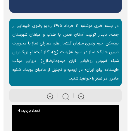
در بسته خبری دوشنبه ۱۱ خرداد ۱۴۰۵ رادیو رضوی خبرهایی از
جمله، دیدار تولیت آستان قدس با طلاب و مبلغان شهرستان
بردسکن، حرم رضوی میزبان گفتمان‌های معارفی نماز با محوریت
تبیین جایگاه نماز در سیره اهل‌بیت (ع)، آغاز ثبت‌نام بزرگ‌ترین
شبکه آموزش روخوانی قرآن درمهدالرضا(ع)، برپایی موکب
«ایستاده برای ایران» در ارومیه و تجلیل از مادران رویداد شکوه
مادری در نطنز را خواهید شنید.
تعداد بازدید : 4