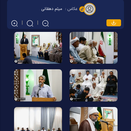
عکاس :
میثم دهقانی