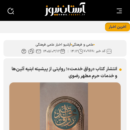
آخرین اخبار
درخشش کتابدار کتابخانه حرم رضوی در ﺟﺸﻨﻮﺍﺭﻩ استانی قصه‌های
ﻗﺮﺁﻧﯽ ﺁﯾﺎﺕ
علمی و فرهنگی
آرشیو اخبار علمی فرهنگی
کد خبر :
۷۰۹۱۶۸
۱۴۰۵/۰۳/۱۲
۱۴:۱۲
انتشار کتاب «رواق خدمت»؛ روایتی از پیشینه ابنیه آئین‌ها
و خدمات حرم مطهر رضوی