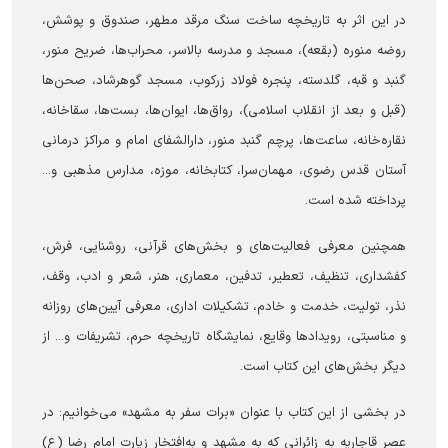
در این اثر به تاریخچه ساخت سنگ مرقد مطهر، صندوق و پوشش،
روضه منوره (بقعه)، مسجد و مدرسه بالاسر، محراب‌ها، ضریح منور،
گنبد و قبه، گلدسته، پنجره فولاد زرکوب، مسجد گوهرشاد، صحن‌ها
(قبل و بعد از انقلاب اسلامی)، رواق‌ها، ایوان‌ها، بست‌ها، سقاخانه،
نقاره‌خانه، ساعت‌ها، پرچم گنبد منور، دارالشفای امام و مراکز درمانی
آستان قدس رضوی، مهمان‌سرا، کتابخانه، موزه، مدارس مذهبی و...
پرداخته شده است.
همچنین معرفی فعالیت‌های و بخش‌های قرآنی، روشنایی، فرش،
کفشداری، تنظیف، تعطیر، تدفین، معماری، هنر، شعر و ادب، وقف،
نذر، تولیت، خدمت و خادم، تشکیلات اداری، معرفی آیین‌های روزانه
و مناسبتی، رویداد‌ها وقایع، نمایشگاه تاریخچه حرم، تشریفات و... از
دیگر بخش‌های این کتاب است.
در بخشی از این کتاب با عنوان «برات سفر به مشهد» می‌خوانیم: در
عصر قاجاریه به زائرانی که به مشهد و به‌افتخار زیارت امام رضا (ع)