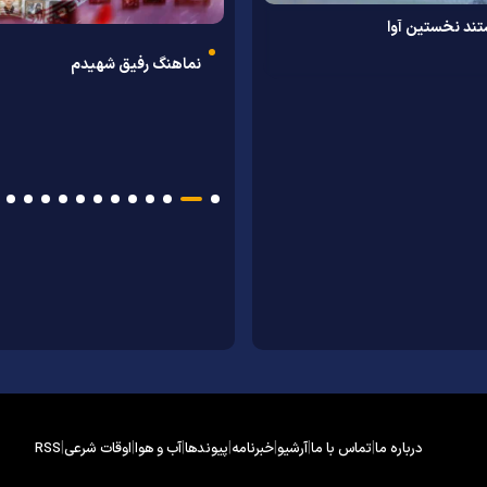
ند نخستین آوا
حرم از نمای بالا؛ جلوه‌اي باشكوه‌تر از
نماهنگ رفیق شهیدم
با حضور خادمان حرم مطهر در میان مردم،
به همت دانشگاه علوم اسلامی رضوی
تشرف کاروان سفیران امام 
رزمندگان و خانواده شهدای هرمزگان
همایش ملی «امام رضا (ع) و کرامت
هميشه/ کلیپ
زن» برگزار می‌شود
مناطق جنوبی کشور به شمیم رضوی
علیه‌السلام به حرم امیرالم
معطر شد
علیه‌السلام
|
|
|
|
|
|
|
درباره ما
تماس با ما
آرشیو
خبرنامه
پیوندها
آب و هوا
اوقات شرعی
RSS