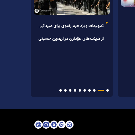
نماهنگ کشورِ موسی بن جعفر (علیه
وحدتی که امروز در کشور
السلام)
رئوف
تمهیدات ویژه حرم رضوی برای میزبانی
دیدار سفیر جمهو
صهیونیست‌ها شکل گرفت
ؤمنین
از هیئت‌های عزاداری در اربعین حسینی
اسلامی ایران با
است.
رضوی