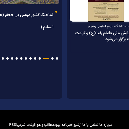
نماهنگ کشورِ موسی بن جعفر (عل
نماهنگ رفیق شهیدم
ت دانشگاه علوم اسلامی رضوی
السلام)
تمهیدات ویژه حرم رضوی برای میزبانی
دیدار سفیر جمهوری عراق د
یش ملی «امام رضا (ع) و کرامت
 برگزار می‌شود
از هیئت‌های عزاداری در اربعین حسینی
اسلامی ایران با تولیت آس
رضوی
|
|
|
|
|
|
|
درباره ما
تماس با ما
آرشیو
خبرنامه
پیوندها
آب و هوا
اوقات شرعی
RSS