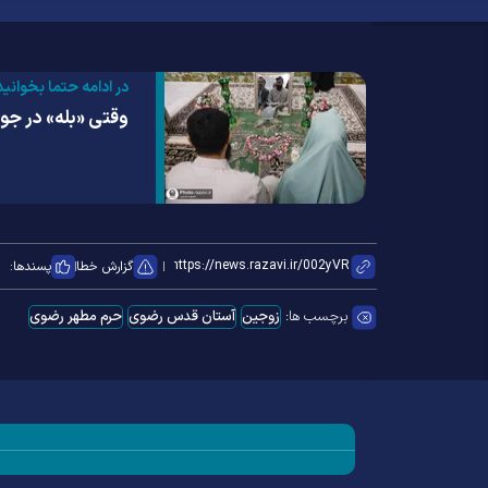
در ادامه حتما بخوانید
وقتی «بله» در جوا
گزارش خطا
پسندها:
برچسب ها:
زوجین
آستان قدس رضوی
حرم مطهر رضوی