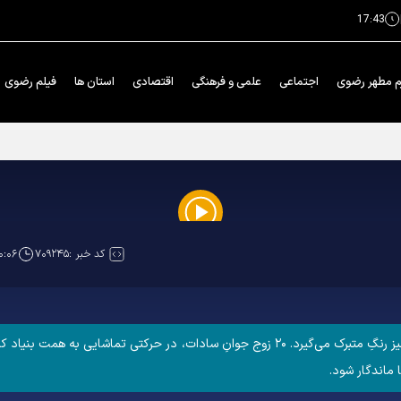
17:43
م مطهر رضوی
اجتماعی
علمی و فرهنگی
اقتصادی
استان ها
فیلم رضوی
 خدمت رضوی استان‌ها در بنیادپژوهش های استان قدس رضوی
Play
کد خبر :
۷۰۹۲۴۵
۰:۰۶
Video
وقتی حضرت رضا (ع) میزبانِ آغازِ یک زندگی باشد، همه چیز رنگِ متبرک می‌گیرد. ۲۰ زوج جوانِ
ماندگار شود.