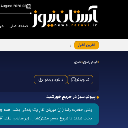
|
08 August 2026
صفحه اصلی
حر
آخرین اخبار
برگزاری نشست معاونین و مسئولین کانون‌های
فیلم رضوی
خبری
دانلود ویدئو
کد ویدئو
پیوندِ سبز در حریمِ خورشید
بخت شدند تا شروعِ مسیرِ مشترکشان، زیر سایه‌ی لطف آقا 