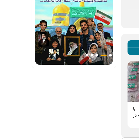
 با
ت در