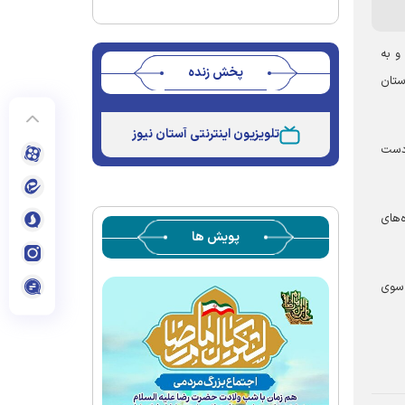
و به
پخش زنده
رستان
Stream
Unmute
Type
تلویزیون اینترنتی آستان نیوز
وراکی به دست
ده‌های
پویش ها
لام از سوی