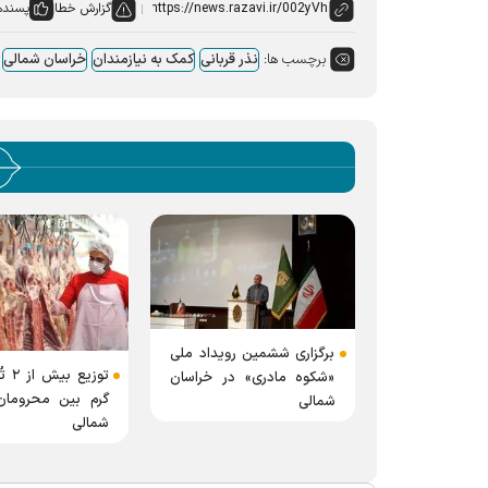
گزارش خطا
پسنده
برچسب ها:
نذر قربانی
کمک به نیازمندان
خراسان شمالی
برگزاری ششمین رویداد ملی
توزی
«شکوه مادری» در خراسان
گرم بین محرومان
شمالی
شمالی