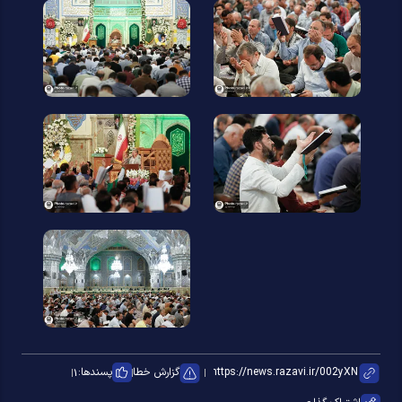
گزارش خطا
پسندها:
۱