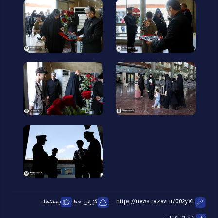
گزارش خطا
پسندها: