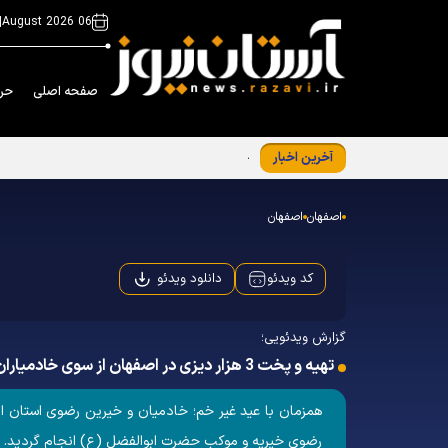
|
06 August 2026
صفحه اصلی
حر
آخرین اخبار
جوان‌گرایی تفکر راهبردی ویژه شبکه خادم‌یاری
اصفهان
اصفهان
دانلود ویدئو
کد ویدئو
گزارش ویدئویی؛
تهیه و پخت 3 هزار دیزی در اصفهان از سوی خادمیاران رضوی به مناسبت عید غدیر
رضوی خیریه و موکب حضرت ابوالفضل (ع) انجام گردید. فی