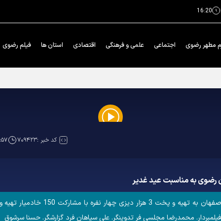
16:20
م مطهر رضوی
اجتماعی
علمی و فرهنگی
اقتصادی
استان ها
فیلم رضوی
 در اصفهان است
Play
کد خبر :
۷۰۹۴۲۳
۱:۵۷
Video
همزمان با عید غیر خم؛ خادمیان و خیری
لمبردار. محمدرضا مجلسی فر تدوینگر. علی سپاهان فرد گزارشگر. حسنا سرشوق