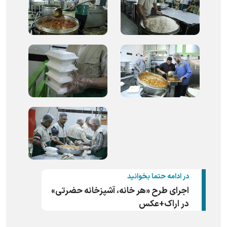
در ادامه حتما بخوانید
اجرای طرح «هر خانه، آشپزخانه حضرتی»
در اراک+عکس