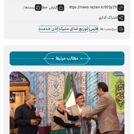
گزارش خطا
پسندها:
اشتراک گذاری
برچسب ها:
فارس
توزیع غذای متبرک
اذن خدمت
مطالب مرتبط