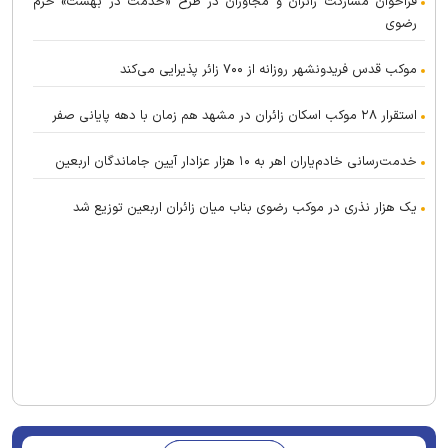
فراخوان مشارکت زائران و مجاوران در طرح «خدمت در بهشت» حرم
رضوی
موکب قدس فریدونشهر روزانه از ۷۰۰ زائر پذیرایی می‌کند
استقرار ۲۸ موکب اسکان زائران در مشهد هم زمان با دهه پایانی صفر
خدمت‌رسانی خادم‌یاران اهر به ۱۰ هزار عزادار آیین جاماندگان اربعین
یک هزار نذری در موکب رضوی بناب میان زائران اربعین توزیع شد