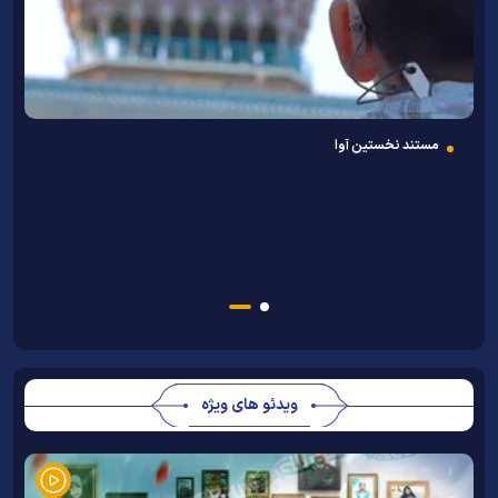
مستند نخستین آوا
ب
ویدئو های ویژه