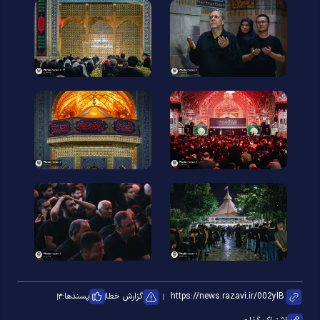
گزارش خطا
پسندها:
۳