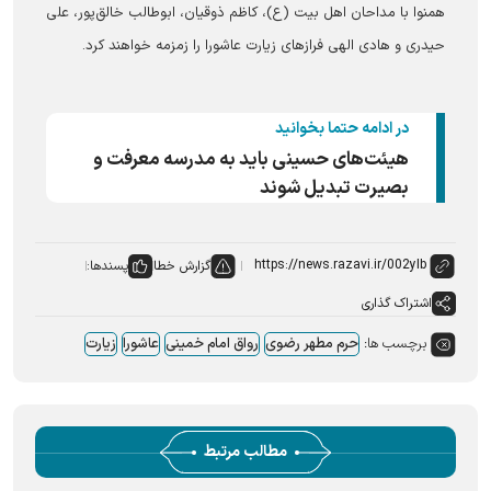
همنوا با مداحان اهل بیت (ع)، کاظم ذوقیان، ابوطالب خالق‌پور، علی
حیدری و هادی الهی فراز‌های زیارت عاشورا را زمزمه خواهند کرد.
در ادامه حتما بخوانید
هیئت‌های حسینی باید به مدرسه معرفت و
بصیرت تبدیل شوند
گزارش خطا
پسندها:
اشتراک گذاری
برچسب ها:
حرم مطهر رضوی
رواق امام خمینی
عاشورا
زیارت
مطالب مرتبط