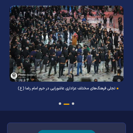
اینجا "حسینیه ایران" محفلی برای سوگواری سیدالشهدا(ع)