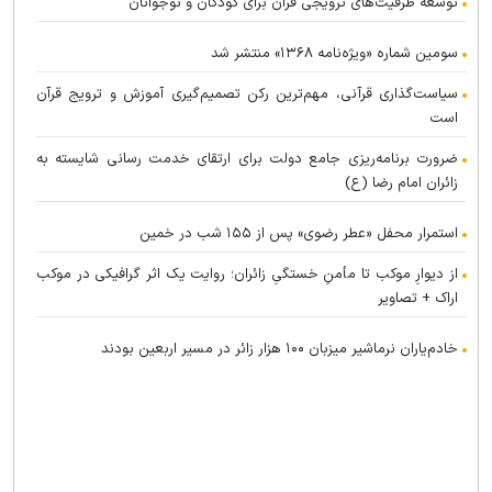
توسعه ظرفیت‌های ترویجی قرآن برای کودکان و نوجوانان
سومین شماره «ویژه‌نامه ۱۳۶۸» منتشر شد
سیاست‌گذاری قرآنی، مهم‌ترین رکن تصمیم‌گیری آموزش و ترویج قرآن
است
ضرورت برنامه‌ریزی جامع دولت برای ارتقای خدمت رسانی شایسته به
زائران امام رضا (ع)
استمرار محفل «عطر رضوی» پس از ۱۵۵ شب در خمین
از دیوارِ موکب تا مأمنِ خستگیِ زائران؛ روایت یک اثر گرافیکی در موکب
اراک + تصاویر
خادم‌یاران نرماشیر میزبان ۱۰۰ هزار زائر در مسیر اربعین بودند