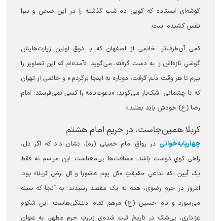
گوشه‌ای ایستاده که گویی ده شبِ گذشته را در این صحن و سرا
نفس کشیده است.
کمی آن‌طرف‌تر، خانمی از اصفهان که با ذوقِ اولین زیارت‌هایش
گوشیِ تازه‌اش را به دست گرفته، می‌گوید: «آمده‌ام که این تصاویر را
ببرم تا هر وقت دلم گرفت، دوباره به اینجا برگردم.» و خانمی از تهران
که با چشمانی اشک‌بار می‌گوید: «دعوت‌نامه را کسی نمی‌فرستد؛ امام
رضا (ع) خودش باید بطلبد.»
کربلا همین‌جاست، در حریمِ امام هشتم
چهارپایه‌خوانی
در رواقِ امام خمینی (ره)، نشان داد که اگر دل،
راهیِ کویِ دوست باشد، مسافت‌ها بی‌معناست. این مراسم نه فقط
یک آیین، که تداعیِ حقیقتِ «کل یوم عاشورا و کل ارض کربلا» بود.
امروز در حرمِ رضوی، همه به یک مقصد رسیدند؛ به آنجا که سینه
می‌سوزد و نامِ حسین (ع) مرهمِ تمامِ دلتنگی‌هاست. این شکوهِ
عزاداری، بی‌شک در تاریخِ ثبت شده‌یِ زیارتِ حرمِ مطهر، به عنوانِ