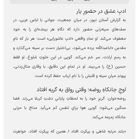
ادبِ عشق در حضورِ یار
به گزارش آستان نیوز، در میانِ جمعیت، جوانی با لباسِ عربی، در
صف‌هایِ سینه‌زنی حضور دارد که نگاهِ هر بیننده‌ای را به خود
معطوف می‌کند. او نمادِ واقعیِ «ادبِ عاشورایی» است؛ هر بار که نامِ
مقدسِ «اباعبدالله» برده می‌شود، بی‌اختیار دست بر سینه می‌گذارد و
به رسمِ ارادت، سر خم می‌کند. گویی در این خلوتِ شلوغ، او فقط
حسین (ع) را می‌بیند. او در تمامِ این دقایق، با وقاری مثال‌زدنی،
پیوندِ میانِ سینه و قلبش را با نامِ ارباب حفظ کرده است.
اوجِ جانکاهِ روضه؛ وقتی رواق به گریه افتاد
روضه‌خوان، گریزِ خود را به لحظاتِ پایانیِ دشتِ کربلا می‌زند. فضا
سنگین می‌شود؛ گویی هوا برایِ تنفس کم می‌آید. مداح با حزنی
جانکاه زمزمه می‌کند:
«بلند مرتبه شاهی و پیکرت افتاد / همین که پیکرت افتاد، خواهرت