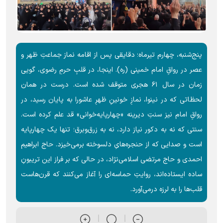
پنج‌شنبه، چهارم تیرماه؛ دقایقی پس از اقامه نماز جماعتِ ظهر و
عصر در رواقِ امام خمینی (ره). اینجا، در قلبِ حرمِ رضوی، گویی
زمان در سال ۶۱ هجری متوقف شده است. درست در همان
لحظاتی که در نینوا، نمازِ خونینِ ظهرِ عاشورا به پایان رسید، در
رواقِ امام نیز سنتِ دیرینه «چهارپایه‌خوانی» قد علم کرده است.
سنتی که نه به دکور نیاز دارد، نه به زرق‌وبرق؛ تنها یک چهارپایه
است و صدایی که از حنجره‌هایِ دلسوخته برمی‌خیزد. حاج ابراهیم
احمدی و حاج مرتضی اسلامی‌نژاد، در حالی که بر فراز این تریبونِ
ساده ایستاده‌اند، روایتِ حماسه‌ای را آغاز می‌کنند که قرن‌هاست
قلب‌ها را به لرزه درمی‌آورد.