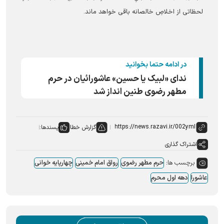
لحظاتی از اخلاصِ خالصانه باقی خواهد ماند.
در ادامه حتما بخوانید
ندای «لبیک یا حسین» عاشورائیان در حرم
مطهر رضوی طنین انداز شد
گزارش خطا
پسندها:
اشتراک گذاری
برچسب ها:
حرم مطهر رضوی
رواق امام خمینی
چهارپایه خوانی
عاشورا
دهه اول محرم