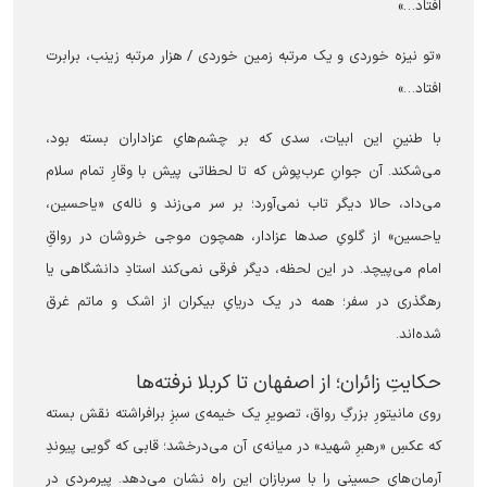
افتاد…»
«تو نیزه خوردی و یک مرتبه زمین خوردی / هزار مرتبه زینب، برابرت
افتاد…»
با طنینِ این ابیات، سدی که بر چشم‌هایِ عزاداران بسته بود،
می‌شکند. آن جوانِ عرب‌پوش که تا لحظاتی پیش با وقارِ تمام سلام
می‌داد، حالا دیگر تاب نمی‌آورد؛ بر سر می‌زند و ناله‌ی «یاحسین،
یاحسین» از گلویِ صدها عزادار، همچون موجی خروشان در رواقِ
امام می‌پیچد. در این لحظه، دیگر فرقی نمی‌کند استادِ دانشگاهی یا
رهگذری در سفر؛ همه در یک دریایِ بیکران از اشک و ماتم غرق
شده‌اند.
حکایتِ زائران؛ از اصفهان تا کربلا نرفته‌ها
روی مانیتورِ بزرگِ رواق، تصویرِ یک خیمه‌ی سبزِ برافراشته نقش بسته
که عکسِ «رهبرِ شهید» در میانه‌ی آن می‌درخشد؛ قابی که گویی پیوندِ
آرمان‌هایِ حسینی را با سربازانِ این راه نشان می‌دهد. پیرمردی در