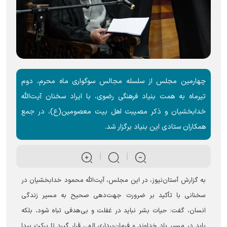
چهارمین مجلس از سلسله مجالس سوگواری ماه محرم، دوم
تیرماه به همت بنیاد فرهنگی رضوی، با ایراد سخنان آیت‌الله
خدابخشیان و ذکر مصیبت اهل بیت معصومین(ع)، در جمع
همکاران ستادی این بنیاد برگزار شد.
به گزارش آستان‌نیوز، در این مجلس، آیت‌الله محمود خدابخشیان در
سخنانی با تأکید بر ضرورت جهت‌دهی صحیح به مسیر زندگی
انسان، گفت: حیات بشر نباید در غفلت و بی‌هدفی تباه شود، بلکه
باید در مسیر یاد خداوند و فرمان‌برداری الهی قرار گیرد تا برکت پیدا