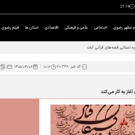
21:14
م مطهر رضوی
اجتماعی
علمی و فرهنگی
اقتصادی
استان ها
فیلم رضوی
 استانی قصه‌های ﻗﺮﺁﻧﯽ ﺁﯾﺎﺕ
کد خبر :
۷۱۰۳۴۸
۱۴۰۵/۰۴/۰۶
۱۰:۱۶
غاز به کار می‌کند