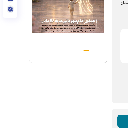
کوهسنگی ۱۷، پلاک ۱۶ پذیرای علاقه‌مندان