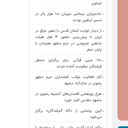
تصاویر
خادم‌یاران نرماشیر میزبان ۱۰۰ هزار زائر در
مسیر اربعین بودند
از دیدار تولیت آستان قدس با سفیر عراق در
ایران تا پیش‌بینی حضور ۴ هزار هیئت
مذهبی غیربومی در حرم مطهر همزمان با
پایان صفر
۱۸۰ مربی قرآنی برای برگزاری محفل
فرشتگان مقاومت آماده شدند
آغاز فعالیت موکب کفشداران حرم مطهر
رضوی در ملک‌آباد مشهد
طرح پژوهشی قلمدان‌های گنجینه رضوی در
مشهد مقدس کلید خورد
آیین رونمایی از «گاهِ گم‌شدگان» برگزار
می‌شود
«گاهِ گم‌شدگان»؛ روایتی ادبی از مواجهه با