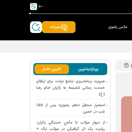
فا
عکس رضوی
نشریات
پربازدیدترین
آخرین اخبار
ضرورت برنامه‌ریزی جامع دولت برای ارتقای
خدمت رسانی شایسته به زائران امام رضا
(ع)
استمرار محفل «عطر رضوی» پس از ۱۵۵
شب در خمین
از دیوارِ موکب تا مأمنِ خستگیِ زائران؛
روایت یک اثر گرافیکی در موکب اراک +