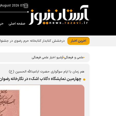
|
07 August 2026
صفحه اصلی
حر
آخرین اخبار
درخشش کتابدار کتابخانه حرم رضوی در ﺟﺸﻨﻮﺍﺭﻩ
علمی و فرهنگی
آرشیو اخبار علمی فرهنگی
هم زمان با ایام سوگواری حضرت اباعبدالله الحسین (ع)
چهارمین نمایشگاه «گلاب اشک» در نگارخانه رضوان آ