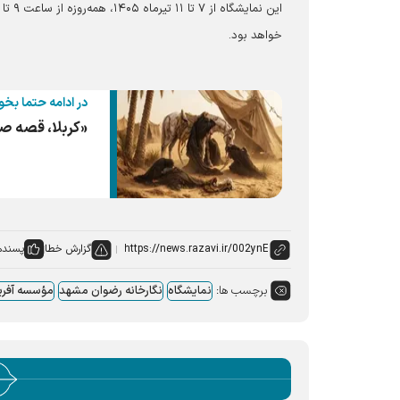
خواهد بود.
در ادامه حتما بخو
«کربلا، قصه ص
گزارش خطا
پسنده
برچسب ها:
نمایشگاه
نگارخانه رضوان مشهد
مؤسسه آفری