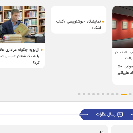
نمایشگاه خوشنویسی «گلاب
اشک»
آل‌بویه چگونه عزاداری عاش
لاب اشک در
را به یک شعائر عمومی تب
یافت
کرد؟
عاشورا؛ محور موضوعی ۵۰
 علی‌اکبر
ارسال نظرات