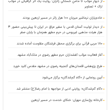
از دیوارِ موکب تا مأمنِ خستگیِ زائران؛ روایت یک اثر گرافیکی در موکب
اراک + تصاویر
خادم‌یاران نرماشیر میزبان ۱۰۰ هزار زائر در مسیر اربعین بودند
از دیدار تولیت آستان قدس با سفیر عراق در ایران تا پیش‌بینی حضور ۴
هزار هیئت مذهبی غیربومی در حرم مطهر همزمان با پایان صفر
۱۸۰ مربی قرآنی برای برگزاری محفل فرشتگان مقاومت آماده شدند
آغاز فعالیت موکب کفشداران حرم مطهر رضوی در ملک‌آباد مشهد
طرح پژوهشی قلمدان‌های گنجینه رضوی در مشهد مقدس کلید خورد
آیین رونمایی از «گاهِ گم‌شدگان» برگزار می‌شود
«گاهِ گم‌شدگان»؛ روایتی ادبی از مواجهه با امام رضا(ع) منتشر شد
کارخانه یخ‌سازی مهران؛ خنکای خدمت در مسیر اربعین