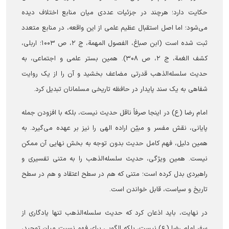
حکایت دارد؛ هرچند در جزئیات عددی میان منابع اختلاف دیده
می‌شود؛ اما اصل استقبال عظیم علمی از این واقعه، در منابع متعدد
ثبت شده است (ابن صباغ، الفصول المهمة، ج ۲، ص ۱۰۰۳؛ اربلی،
کشف الغمة، ج ۲، ص ۳۰۸). همین بستر علمی و اجتماعی، به
حدیث سلسله‌الذهب قدرتی مضاعف بخشید و آن را از یک روایت
شفاهی به یک سند پایدار در حافظه تاریخی مسلمانان تبدیل کرد.
امام رضا (ع) در اینجا صرفاً ناقل حدیث نیست، بلکه با افزودن جمله
پایانی، نقش مفسر و مبیّن اراده الهی را نیز بر عهده می‌گیرد. به
همین دلیل، فهم کامل حدیث بدون توجه به بخش نهایی آن ممکن
نیست. همین ویژگی، حدیث سلسله‌الذهب را به متنی تفسیری و
راهبردی بدل کرده است؛ متنی که هم در سطح اعتقاد و هم در سطح
تاریخ و سیاست، قابل خواندن است.
در نهایت، باید اذعان کرد که حدیث سلسله‌الذهب تنها یادگاری از
سفر امام رضا (ع) نیست، بلکه الگویی برای فهم نسبت میان توحید،