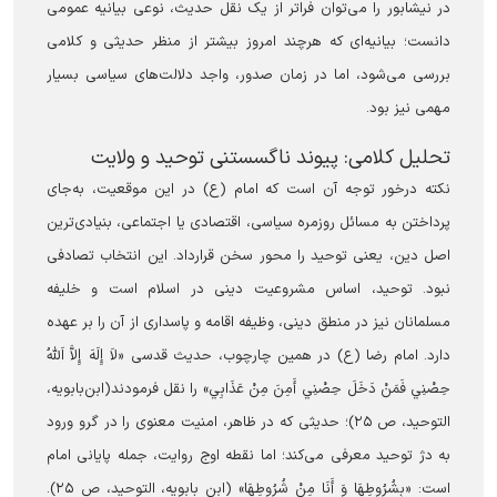
در نیشابور را می‌توان فراتر از یک نقل حدیث، نوعی بیانیه عمومی
دانست؛ بیانیه‌ای که هرچند امروز بیشتر از منظر حدیثی و کلامی
بررسی می‌شود، اما در زمان صدور، واجد دلالت‌های سیاسی بسیار
مهمی نیز بود.
تحلیل کلامی: پیوند ناگسستنی توحید و ولایت
نکته درخور توجه آن است که امام (ع) در این موقعیت، به‌جای
پرداختن به مسائل روزمره سیاسی، اقتصادی یا اجتماعی، بنیادی‌ترین
اصل دین، یعنی توحید را محور سخن قرارداد. این انتخاب تصادفی
نبود. توحید، اساس مشروعیت دینی در اسلام است و خلیفه
مسلمانان نیز در منطق دینی، وظیفه اقامه و پاسداری از آن را بر عهده
دارد. امام رضا (ع) در همین چارچوب، حدیث قدسی «لاَ إِلَهَ إِلاَّ اَللَّهُ
حِصْنِي فَمَنْ دَخَلَ حِصْنِي أَمِنَ مِنْ عَذَابِي» را نقل فرمودند(ابن‌بابویه،
التوحید، ص ۲۵)؛ حدیثی که در ظاهر، امنیت معنوی را در گرو ورود
به دژ توحید معرفی می‌کند؛ اما نقطه اوج روایت، جمله پایانی امام
است: «بِشُرُوطِهَا وَ أَنَا مِنْ شُرُوطِهَا» (ابن بابویه، التوحید، ص ۲۵).