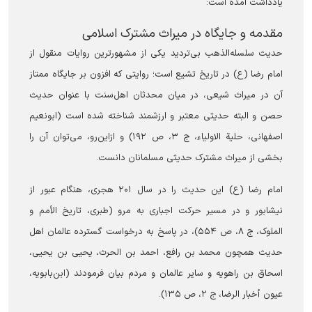
یادداشت آمده است:
مقدمه و جایگاه در میراث مشترک اسلامی
حدیث سلسله‌الذهب بی‌تردید یکی از مشهورترین روایات منقول از
امام رضا (ع) در تاریخ تشیع است؛ روایتی که افزون بر جایگاه ممتاز
آن در میراث شیعی، در میان محدثان اهل‌سنت با عنوان حدیث
حصن و البته حدیثی معتبر و ارزشمند شناخته شده است (ابونعیم
اصفهانی، حلیة الاولیاء، ج ۳، ص ۱۹۲) و ازاین‌رو، می‌توان آن را
بخشی از میراث مشترک حدیثی مسلمانان دانست.
امام رضا (ع) این حدیث را در سال ۲۰۱ هجری، هنگام عبور از
نیشابور و در مسیر حرکت اجباری به مرو (طبری، تاریخ الأمم و
الملوک، ج ۸، ص ۵۵۴)، در پاسخ به درخواست گسترده عالمان اهل
حدیث همچون محمد بن رافع، احمد بن الحرث، یحیی بن یحیی،
اسحاق بن راهویه و سایر عالمان و مردم بیان فرمودند (ابن‌بابویه،
عیون أخبار الرضا، ج ۲، ص ۱۳۵).