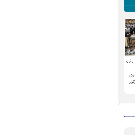
ار زائران
وی
زار