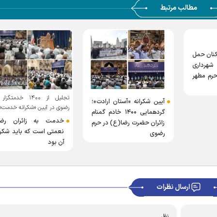
مطالب مرتبط
کنان حمل
هرداری
رم مطهر
تجلیل از ۱۴۰۰ خدمتگز
آیین شکرانه «آستان ارادت»؛
رضوی در آیین «شکرانه خدمت»
گردهمایی ۱۴۰۰ خادم گمنام
خدمت به زائران رض
زائران حضرت رضا(ع) در حرم
نعمتی است که باید شکرگ
رضوی
آن بود
ارسال نظرات