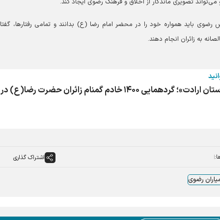
می‌تواند تصویری ماندگار از اخلاق و فرهنگ رضوی ایجاد کند.
رضوی باید همواره خود را در محضر امام رضا (ع) بدانند و تمامی رفتارها، گفتار‌
ه به زائران انجام دهند.
انید
آیین شکرانه «آستان ارادت»؛ گردهمایی ۱۴۰۰ خادم گمنام زائران حضرت رضا(ع) در
ا:
اشتراک گذاری
یاران رضوی