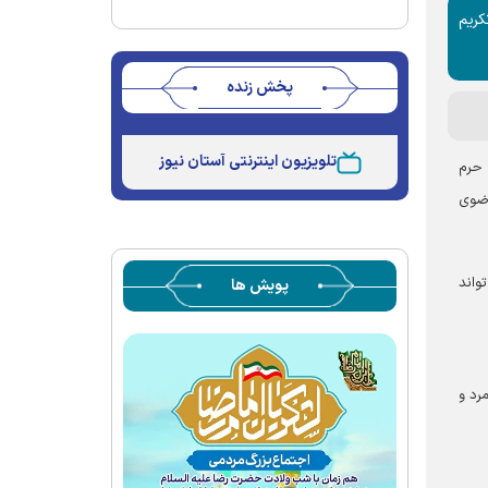
کریم
پخش زنده
Stream
Unmute
Type
تلویزیون اینترنتی آستان نیوز
 حرم
رضوی
واند
پویش ها
رد و