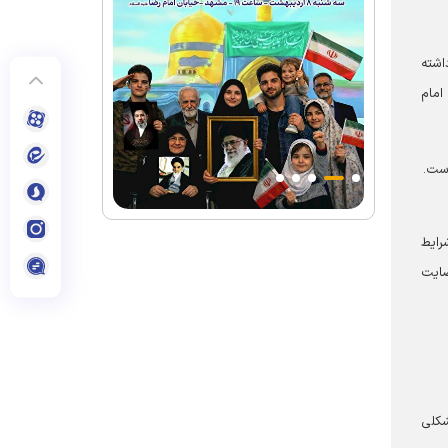
اشته
امام
است.
رایط
ضایت
شکلی